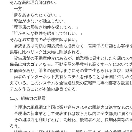
そんな高齢理容師は多い。
一方、
「夢をあきらめたくない。」
「資金が少ないが独立したい」
「理容店の居抜き物件を探してる。」
「誰かそんな物件を紹介して欲しい。」
そんな独立志向の若手理容師は多い。
居抜き店は高額な開店資金も必要なく、営業中の店舗とお客様を
集客に比べリスクは大幅に削減される。
貸借店舗の不動産仲介はあるが、他業種に貸すとしたら店はスケ
備品は粗大ゴミとなる。不動産屋の手数料も高くすべてにおいて
に価値があり、筆者の提案はまさにその業で生きられる喜び、継
両者のインターネット共有システムを作ることは全国に張りめぐ
えている。このシステムを全理連組織の広報部に専門部署を設置
テムを作ることが本論の趣旨である。
(二)、組織力の動員
全理連の組織網は全国に張り巡らされその団結力は絶大なもの
全理連の新事業として発表すれば数ヶ月以内に全支部員に届く
その組織力を利用すれば、高齢化、後継者不足、長期休業等の同
ろう。