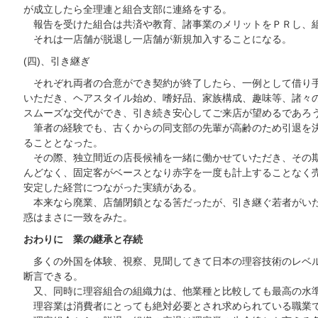
が成立したら全理連と組合支部に連絡をする。
報告を受けた組合は共済や教育、諸事業のメリットをＰＲし、
それは一店舗が脱退し一店舗が新規加入することになる。
(四)、引き継ぎ
それぞれ両者の合意ができ契約が終了したら、一例として借り手
いただき、ヘアスタイル始め、嗜好品、家族構成、趣味等、諸々
スムーズな交代ができ、引き続き安心してご来店が望めるであろ
筆者の経験でも、古くからの同支部の先輩が高齢のため引退を決
ることとなった。
その際、独立間近の店長候補を一緒に働かせていただき、その期
んどなく、固定客がベースとなり赤字を一度も計上することなく
安定した経営につながった実績がある。
本来なら廃業、店舗閉鎖となる筈だったが、引き継ぐ若者がいた
惑はまさに一致をみた。
おわりに 業の継承と存続
多くの外国を体験、視察、見聞してきて日本の理容技術のレベル
断言できる。
又、同時に理容組合の組織力は、他業種と比較しても最高の水
理容業は消費者にとっても絶対必要とされ求められている職業