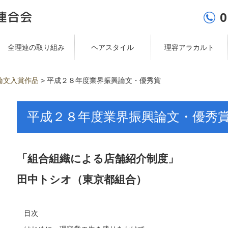
0
全理連の取り組み
ヘアスタイル
理容アラカルト
論文入賞作品
>
平成２８年度業界振興論文・優秀賞
平成２８年度業界振興論文・優秀
「組合組織による店舗紹介制度」
田中トシオ（東京都組合）
目次