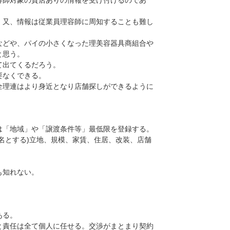
師対象の貸店ありの情報を受け付けるのであ
又、情報は従業員理容師に周知することも難し
どや、パイの小さくなった理美容器具商組合や
と思う。
て出てくるだろう。
要なくできる。
理連はより身近となり店舗探しができるように
「地域」や「譲渡条件等」最低限を登録する。
名とする)立地、規模、家賃、住居、改装、店舗
も知れない。
ある。
責任は全て個人に任せる。交渉がまとまり契約