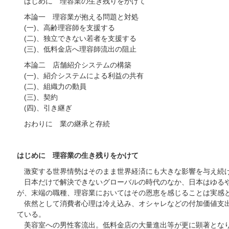
はじめに 理容業の生き残りをかけて
本論一 理容業が抱える問題と対処
(一)、高齢理容師を支援する
(二)、独立できない若者を支援する
(三)、低料金店へ理容師流出の阻止
本論二 店舗紹介システムの構築
(一)、紹介システムによる利益の共有
(二)、組織力の動員
(三)、契約
(四)、引き継ぎ
おわりに 業の継承と存続
はじめに 理容業の生き残りをかけて
激変する世界情勢はそのまま世界経済にも大きな影響を与え続
日本だけで解決できないグローバルの時代のなか、日本はゆるや
が、末端の職種、理容業においてはその恩恵を感じることは実感
依然として消費者心理は冷え込み、オシャレなどの付加価値支出
ている。
美容室への男性客流出。低料金店の大量進出等が更に顕著となり