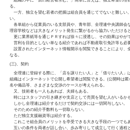
組織の中に「店の経営者求む。」簡単に言えば、独立希望の理容
る。
一方、独立を望む若者の把握は組合員を通じてでないと難しい。
い。
各単組から従業員のいる支部員や、青年部、全理連中央講師会な
理容学校などは大きなメリット発生に繋がるから協力いただける
更に業界紙等を通じＰＲすれば徐々に浸透し、その効果はやが
営利を目的としない単なる紹介であれば不動産取引免許等も必
設置されたインターネット情報開示を閲覧できることにより、全
なる。
(三)、契約
全理連に登録する際に、「店を譲りたい人」と「借りたい人」は
組織はインターネットで公開し希望者は閲覧できる。(公開時は匿
名や備品等、さまざまな交渉のケースが考えられる。
又、技術者も一人もあれば、夫婦もある。
時にはスタッフの引き継ぎや支店として売買を望む人がいるか
しかし全理連は紹介するだけで契約交渉には一切関与しない。
そのための紹介手数料も一切取らない。
ただ独立支援融資等は紹介する。
これこそ組合員のメリットを亭受できる大きな手段の一つでも
互いの条件を両者が話し合い、歩み寄りして成立して行く過程と