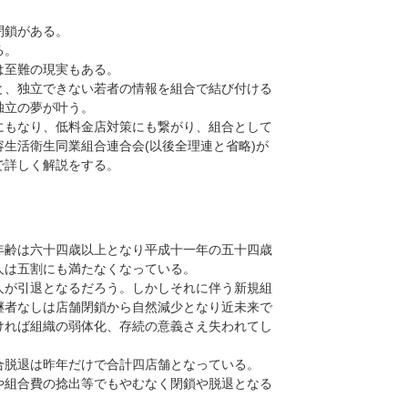
閉鎖がある。
る。
は至難の現実もある。
、独立できない若者の情報を組合で結び付ける
独立の夢が叶う。
もなり、低料金店対策にも繋がり、組合として
生活衛生同業組合連合会(以後全理連と省略)が
で詳しく解説をする。
齢は六十四歳以上となり平成十一年の五十四歳
人は五割にも満たなくなっている。
が引退となるだろう。しかしそれに伴う新規組
継者なしは店舗閉鎖から自然減少となり近未来で
ければ組織の弱体化、存続の意義さえ失われてし
脱退は昨年だけで合計四店舗となっている。
や組合費の捻出等でもやむなく閉鎖や脱退となる