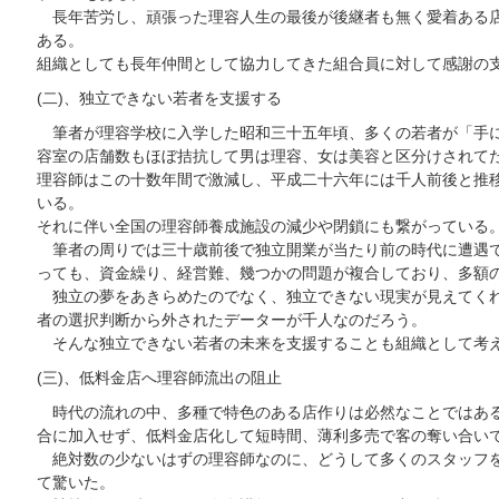
長年苦労し、頑張った理容人生の最後が後継者も無く愛着ある店
ある。
組織としても長年仲間として協力してきた組合員に対して感謝の
(二)、独立できない若者を支援する
筆者が理容学校に入学した昭和三十五年頃、多くの若者が「手に
容室の店舗数もほぼ拮抗して男は理容、女は美容と区分けされて
理容師はこの十数年間で激減し、平成二十六年には千人前後と推
いる。
それに伴い全国の理容師養成施設の減少や閉鎖にも繋がっている
筆者の周りでは三十歳前後で独立開業が当たり前の時代に遭遇で
っても、資金繰り、経営難、幾つかの問題が複合しており、多額
独立の夢をあきらめたのでなく、独立できない現実が見えてくれ
者の選択判断から外されたデーターが千人なのだろう。
そんな独立できない若者の未来を支援することも組織として考
(三)、低料金店へ理容師流出の阻止
時代の流れの中、多種で特色のある店作りは必然なことではある
合に加入せず、低料金店化して短時間、薄利多売で客の奪い合い
絶対数の少ないはずの理容師なのに、どうして多くのスタッフを
て驚いた。