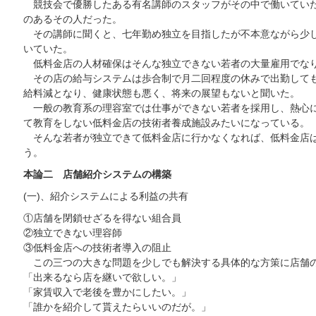
競技会で優勝したある有名講師のスタッフがその中で働いていた
のあるその人だった。
その講師に聞くと、七年勤め独立を目指したが不本意ながら少し
いていた。
低料金店の人材確保はそんな独立できない若者の大量雇用でな
その店の給与システムは歩合制で月二回程度の休みで出勤しても
給料減となり、健康状態も悪く、将来の展望もないと聞いた。
一般の教育系の理容室では仕事ができない若者を採用し、熱心に
て教育をしない低料金店の技術者養成施設みたいになっている。
そんな若者が独立できて低料金店に行かなくなれば、低料金店は
う。
本論二 店舗紹介システムの構築
(一)、紹介システムによる利益の共有
①店舗を閉鎖せざるを得ない組合員
②独立できない理容師
③低料金店への技術者導入の阻止
この三つの大きな問題を少しでも解決する具体的な方策に店舗
「出来るなら店を継いで欲しい。」
「家賃収入で老後を豊かにしたい。」
「誰かを紹介して貰えたらいいのだが。」