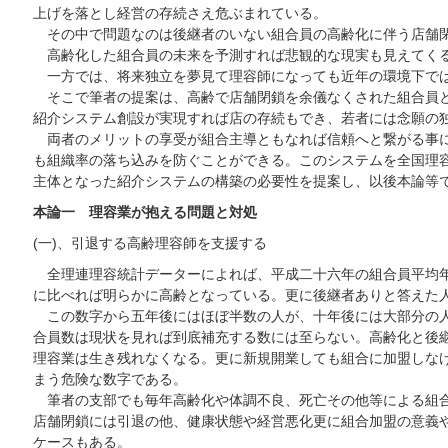
上げを落とし経営の存続さえ危ぶまれている。
その中で問題なのは後継者のいない組合員の高齢化に伴う店舗
高齢化した組合員の未来を予測すれば悲観的な現実も見えてく
一方では、将来独立を夢見て理容師になっても近年の環境下で
そこで筆者の提案は、高齢で店舗閉鎖を余儀なくされた組合員と
紹介システム創設が実現すれば店の存続もでき、若者には念願の
両者のメリットの享受が組合主導ともなれば信頼へと繋がる事に
も組織率の落ち込みを防ぐことができる。このシステムを全国理容
主体となった紹介システムの構築の必要性を提案し、以後本論等
本論一 理容業が抱える問題と対処
(一)、引退する高齢理容師を支援する
全理連理容統計データーによれば、平成二十六年の組合員平均年
に比べれば明らかに高齢となっている。更に後継者ありと答えた
この数字から五年後にはほぼ半数の人が、十年後には大部分の人
合員数は現状を見れば到底補充する数には至らない。高齢化と後
理容業は生き残れなくなる。更に新規開業しても組合に加盟しな
まう危険な数字である。
筆者の支部でも毎年高齢化や体調不良、死亡その他等による組合
店舗閉鎖には引退の他、健康状態や経営悪化更に組合加盟の意義
ケースもある。