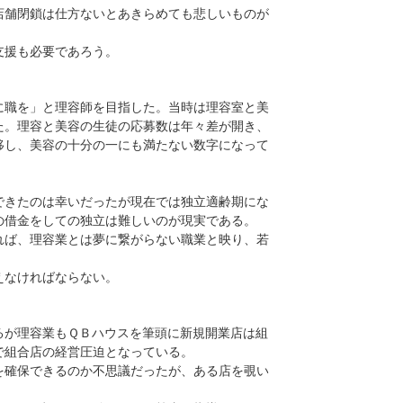
舗閉鎖は仕方ないとあきらめても悲しいものが
支援も必要であろう。
職を」と理容師を目指した。当時は理容室と美
た。理容と美容の生徒の応募数は年々差が開き、
移し、美容の十分の一にも満たない数字になって
。
きたのは幸いだったが現在では独立適齢期にな
の借金をしての独立は難しいのが現実である。
ば、理容業とは夢に繋がらない職業と映り、若
えなければならない。
が理容業もＱＢハウスを筆頭に新規開業店は組
で組合店の経営圧迫となっている。
確保できるのか不思議だったが、ある店を覗い