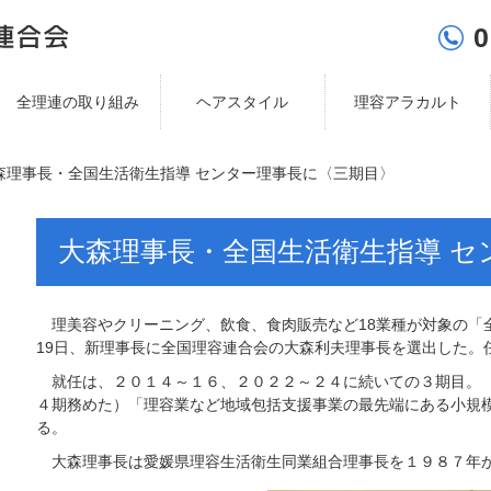
0
全理連の取り組み
ヘアスタイル
理容アラカルト
森理事長・全国生活衛生指導 センター理事長に〈三期目〉
大森理事長・全国生活衛生指導 セ
理美容やクリーニング、飲食、食肉販売など18業種が対象の「
19日、新理事長に全国理容連合会の大森利夫理事長を選出した。
就任は、２０１４～１６、２０２２～２４に続いての３期目。（
４期務めた）「理容業など地域包括支援事業の最先端にある小規
る。
大森理事長は愛媛県理容生活衛生同業組合理事長を１９８７年