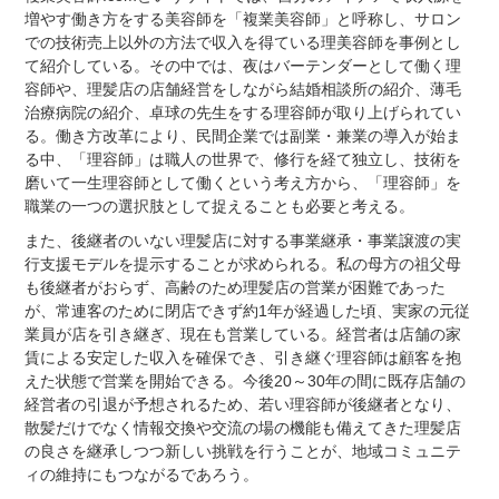
増やす働き方をする美容師を「複業美容師」と呼称し、サロン
での技術売上以外の方法で収入を得ている理美容師を事例とし
て紹介している。その中では、夜はバーテンダーとして働く理
容師や、理髪店の店舗経営をしながら結婚相談所の紹介、薄毛
治療病院の紹介、卓球の先生をする理容師が取り上げられてい
る。働き方改革により、民間企業では副業・兼業の導入が始ま
る中、「理容師」は職人の世界で、修行を経て独立し、技術を
磨いて一生理容師として働くという考え方から、「理容師」を
職業の一つの選択肢として捉えることも必要と考える。
また、後継者のいない理髪店に対する事業継承・事業譲渡の実
行支援モデルを提示することが求められる。私の母方の祖父母
も後継者がおらず、高齢のため理髪店の営業が困難であった
が、常連客のために閉店できず約1年が経過した頃、実家の元従
業員が店を引き継ぎ、現在も営業している。経営者は店舗の家
賃による安定した収入を確保でき、引き継ぐ理容師は顧客を抱
えた状態で営業を開始できる。今後20～30年の間に既存店舗の
経営者の引退が予想されるため、若い理容師が後継者となり、
散髪だけでなく情報交換や交流の場の機能も備えてきた理髪店
の良さを継承しつつ新しい挑戦を行うことが、地域コミュニテ
ィの維持にもつながるであろう。