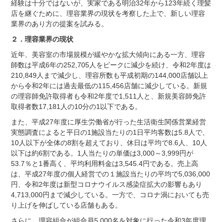
経験は十分ではないが、実家である明治32年から123年続く理髪
店を継ぐために、理容業界の現状を考察した上で、新しい理容
業界のあり方の提案を試みる。
２．理容業界の現状
近年、美容室の市場規模が緩やかな拡大傾向にある一方、理容
師数は平成6年の252,705人をピークに減少を続け、令和2年度は
210,849人まで減少し、理容所数も平成初期の144,000店舗以上
から令和2年には過去最低の115,456店舗に減少している。新規
の理容師免許取得者も令和2年度で1,511人と、新規美容師免許
取得者数17,181人の10分の1以下である。
また、平成27年度に厚生労働省が行った生活衛生関係営業経営
実態調査によると平日の1施設当たりの1日平均客数は5.8人で、
10人以下が全体の8割を超えており、休日は平均で8.6人、10人
以下は約6割である。1人当たりの単価は3,000～3,999円が
53.7％と1番高く、平均利用料金は3,545.4円である。売上高
は、平成27年度の個人経営での１施設当たりの平均で5,036,000
円、令和2年度は新型コロナウイルス感染症拡大の影響もあり
4,713,000円まで減少している。一方で、コロナ渦においても売
り上げを伸ばしている店舗もある。
さらに、理容組合が組合員5,000名を対象に行った令和3年度理