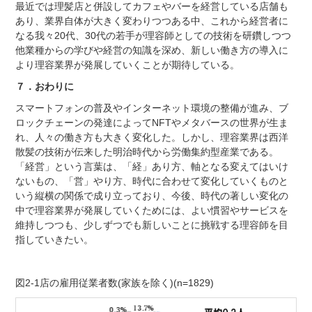
最近では理髪店と併設してカフェやバーを経営している店舗も
あり、業界自体が大きく変わりつつある中、これから経営者に
なる我々20代、30代の若手が理容師としての技術を研鑽しつつ
他業種からの学びや経営の知識を深め、新しい働き方の導入に
より理容業界が発展していくことが期待している。
７．おわりに
スマートフォンの普及やインターネット環境の整備が進み、ブ
ロックチェーンの発達によってNFTやメタバースの世界が生ま
れ、人々の働き方も大きく変化した。しかし、理容業界は西洋
散髪の技術が伝来した明治時代から労働集約型産業である。
「経営」という言葉は、「経」あり方、軸となる変えてはいけ
ないもの、「営」やり方、時代に合わせて変化していくものと
いう縦横の関係で成り立っており、今後、時代の著しい変化の
中で理容業界が発展していくためには、よい慣習やサービスを
維持しつつも、少しずつでも新しいことに挑戦する理容師を目
指していきたい。
図2-1店の雇用従業者数(家族を除く)(n=1829)