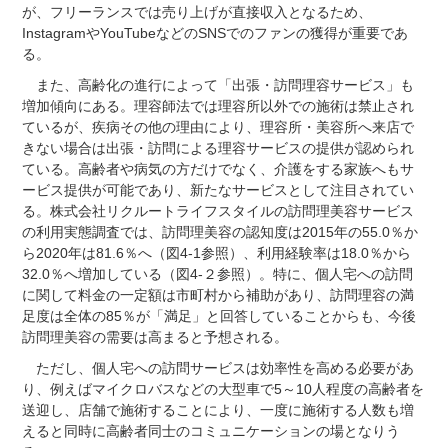
が、フリーランスでは売り上げが直接収入となるため、
InstagramやYouTubeなどのSNSでのファンの獲得が重要であ
る。
また、高齢化の進行によって「出張・訪問理容サービス」も
増加傾向にある。理容師法では理容所以外での施術は禁止され
ているが、疾病その他の理由により、理容所・美容所へ来店で
きない場合は出張・訪問による理容サービスの提供が認められ
ている。高齢者や病気の方だけでなく、介護をする家族へもサ
ービス提供が可能であり、新たなサービスとして注目されてい
る。株式会社リクルートライフスタイルの訪問理美容サービス
の利用実態調査では、訪問理美容の認知度は2015年の55.0％か
ら2020年は81.6％へ（図4-1参照）、利用経験率は18.0％から
32.0％へ増加している（図4-２参照）。特に、個人宅への訪問
に関して料金の一定額は市町村から補助があり、訪問理容の満
足度は全体の85％が「満足」と回答していることからも、今後
訪問理美容の需要は高まると予想される。
ただし、個人宅への訪問サービスは効率性を高める必要があ
り、例えばマイクロバスなどの大型車で5～10人程度の高齢者を
送迎し、店舗で施術することにより、一度に施術する人数も増
えると同時に高齢者同士のコミュニケーションの場となりう