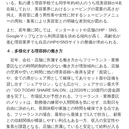
いる。私の通う理容学校でも同学年約40人のうち現美容師が4名
在籍しており、美容業界におけるシェービングの需要の高さが
伺え、美容室に通う男性客や女性に対するシェービングメニュ
ーの周知・集客により美容室との明確な差別化が図れる。
また、若年層に関しては、インターネットや店舗のHP・SNS、
Googleマップなどから利用店舗を決める傾向が高く、高齢化が
進む理容業界でも自店のHPやSNSサイトの整備が求められる。
４．多様化する理容師の働き方
近年、会社・店舗に所属する働き方からフリーランス・業務
委託などの時間的制約の少ない働き方が増加傾向にある。店舗
の空席や空いた時間に他の理美容師へ座席を貸す「面貸し」
や、全ての席がシェア用として確保してありセット面や設備を
貸し出す「シェアサロン」なども広がり、シェアサロン最大手
の「GO TODAY SHAiRE SALON」は2020年に10億円の資金調
達を完了し、市場拡大が予想される。フリーランス・業務委託
のメリットは、勤務後の練習や人間関係を気にせず、出勤日を
自由に決められ、長期休暇や家族との時間を確保できる点であ
る。フリーランスの場合、最初から最後まで1人で担当し、顧客
との信頼関係が構築しやすい利点もある一方、収入の安定性や
集客が課題となる。店舗に所属していると安定して給料が入る