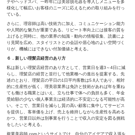
テやヘッドスパ、一昨年には美容脱毛器を導入しメニューを多
様化して幅広いお客様のニーズに応えるための取り組みを行っ
ている。
さらに、理容師は高い技術力に加え、コミュニケーション能力
や人間的な魅力が重要である。リピート率向上には接客の質を
上げると同時に、他の業界の知識・動向の情報収集、読書によ
り見聞を広め、スタイリストとの会話や居心地のよい空間づく
りが、機械にはできない付加価値と考える。
６．新しい理髪店経営のあり方
私は新しい理髪店経営のあり方として、営業日を週3～4日に減
らし、理髪店の経営と並行して他業種への進出を提案する。先
述のとおり、理髪店の平日の1日平均客数は5.8人であり、相対
的に生産性が低く、理美容業界は免許と技術があれば年を重ね
ても働ける職業とはいえ、立ち仕事で体への負担も多く、年金
受給額の少ない個人事業主は経済的に不安定になる可能性が高
い。そこで、営業日を減らし質の高い顧客に集中してサービス
を提供し、客単価を上げ、売上を維持しながら生産性を高める
かつ、営業日以外は別事業を行うことで収入の安定を図る挑戦
をしたいと考える。
複業美容師.comというサイトでは、自分のアイデアで収入源を