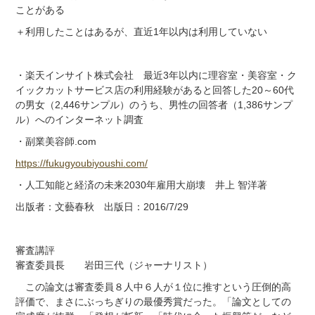
ことがある
＋利用したことはあるが、直近1年以内は利用していない
・楽天インサイト株式会社 最近3年以内に理容室・美容室・ク
イックカットサービス店の利用経験があると回答した20～60代
の男女（2,446サンプル）のうち、男性の回答者（1,386サンプ
ル）へのインターネット調査
・副業美容師.com
https://fukugyoubiyoushi.com/
・人工知能と経済の未来2030年雇用大崩壊 井上 智洋著
出版者：文藝春秋 出版日：2016/7/29
審査講評
審査委員長 岩田三代（ジャーナリスト）
この論文は審査委員８人中６人が１位に推すという圧倒的高
評価で、まさにぶっちぎりの最優秀賞だった。「論文としての