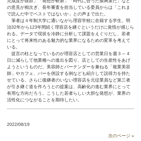
完成度が抜群」「発想が斬新」「時代に合った振興策だ」など
の意見が相次ぎ、長年審査を担当している委員からは「これま
で読んだ中でベストではないか」との声まで出た。
筆者は４年制大学に通いながら理容学校に在籍する学生。明
治32年から123年間続く理容店を継ぐというだけに覚悟が感じら
れる。データで現状を冷静に分析して課題をえぐりだし、若者
にとって将来性のある魅力的な業界になるための変革を考えて
いる。
提言の柱となっているのが理容店としての営業日を週３～４
日に減らして他業種への進出を図り、店としての生産性をあげ
ようというものだ。美容師とバーテンダーを兼ねる「複業美容
師」やカフェ、バーを併設する例なども紹介して説得力を持た
せている。さらに後継者のいない理容店を元従業員など第三者
が引き継ぐ道を作ろうとの提案は、高齢化の進む業界にとって
有用な方向だろう。こうした若者らしい大胆な発想が、業界の
活性化につながることを期待したい。
2022/08/19
次のページ »