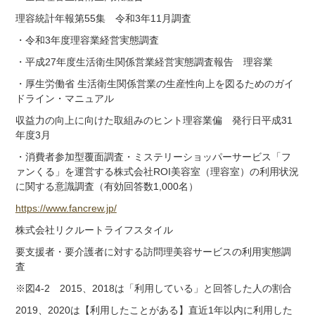
理容統計年報第55集 令和3年11月調査
・令和3年度理容業経営実態調査
・平成27年度生活衛生関係営業経営実態調査報告 理容業
・厚生労働省 生活衛生関係営業の生産性向上を図るためのガイ
ドライン・マニュアル
収益力の向上に向けた取組みのヒント理容業偏 発行日平成31
年度3月
・消費者参加型覆面調査・ミステリーショッパーサービス「フ
ァンくる」を運営する株式会社ROI美容室（理容室）の利用状況
に関する意識調査（有効回答数1,000名）
https://www.fancrew.jp/
株式会社リクルートライフスタイル
要支援者・要介護者に対する訪問理美容サービスの利用実態調
査
※図4-2 2015、2018は「利用している」と回答した人の割合
2019、2020は【利用したことがある】直近1年以内に利用した