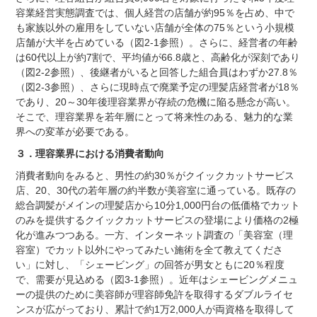
容業経営実態調査では、個人経営の店舗が約95％を占め、中で
も家族以外の雇用をしていない店舗が全体の75％という小規模
店舗が大半を占めている（図2-1参照）。さらに、経営者の年齢
は60代以上が約7割で、平均値が66.8歳と、高齢化が深刻であり
（図2-2参照）、後継者がいると回答した組合員はわずか27.8％
（図2-3参照）、さらに現時点で廃業予定の理髪店経営者が18％
であり、20～30年後理容業界が存続の危機に陥る懸念が高い。
そこで、理容業界を若年層にとって将来性のある、魅力的な業
界への変革が必要である。
３．理容業界における消費者動向
消費者動向をみると、男性の約30％がクイックカットサービス
店、20、30代の若年層の約半数が美容室に通っている。既存の
総合調髪がメインの理髪店から10分1,000円台の低価格でカット
のみを提供するクイックカットサービスの登場により価格の2極
化が進みつつある。一方、インターネット調査の「美容室（理
容室）でカット以外にやってみたい施術を全て教えてくださ
い」に対し、「シェービング」の回答が男女ともに20％程度
で、需要が見込める（図3-1参照）。近年はシェービングメニュ
ーの提供のために美容師が理容師免許を取得するダブルライセ
ンスが広がっており、累計で約1万2,000人が両資格を取得して