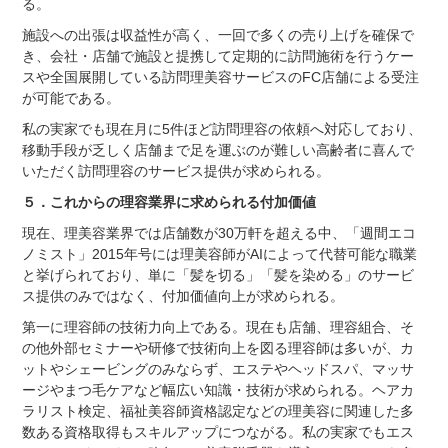
る。
施設への出張は収益性が高く、一回で多くの売り上げを確保で
き、会社・店舗で施設と提携して定期的に訪問施術を行うケー
スや全国展開している訪問理美容サービスのFC店舗による受注
が可能である。
私の実家でも現在月に5件ほど訪問理容の依頼へ対応しており、
移動手段が乏しく店舗まで足を運ぶのが難しい高齢者に喜んで
いただく訪問理容のサービス提供が求められる。
５．これからの理容業界に求められる付加価値
現在、理美容業界では店舗数が30万軒を超える中、「週間エコ
ノミスト」2015年号には理美容師がAIによって代替可能な職業
と挙げられており、単に「髪を切る」「髪を染める」のサービ
ス提供のみではなく、付加価値向上が求められる。
第一に理容師の技術力向上である。現在も店舗、理容組合、そ
の他外部セミナーや研修で技術向上を図る理容師は多いが、カ
ットやシェービングのみならず、エステやヘッドスパ、マッサ
ージやまつ毛ケアなど幅広い知識・技術が求められる。ヘアカ
ラリスト検定、福祉美容師資格認定などの理美容に関連した多
数ある資格取得もスキルアップにつながる。私の実家でもエス