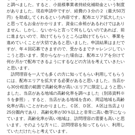
と調べました。すると、小規模事業者持続化補助金という制度
がありました。現在申請中ですが、経費の３分の２（最大50万
円）を助成してくれるという内容です。配布エリア拡大したい
と思ってもお金がかかります。資金に余裕があるわけではあり
ません。しかし、ないからと言って何もしないのであれば、前
に進まないので、助けてもらうところは助けてもらい、事業を
進めていくことが大切であると思いました。申請結果はまだで
すが、年４回応募できますので、受かるまでチャレンジしてい
こうと思います。受からなかった場合は、配布エリアを分けて
何か月かで配布できるようにするなどの方法を考えていきたい
と思います。
訪問理容を一人でも多くの方に知ってもらい利用してもらう
には、配布エリアを拡大する必要があると思いました。当店か
ら30分程度の範囲で高齢化率が高いエリアに限定しようと思い
ました。当店がある地域の高齢化率を調べました（別添資料※
５を参照）。すると、当店がある地域を含め、周辺地域も高齢
化率が高いことがわかりました。Ｃ区、Ｄ区、Ａ区は当店より
25分圏内であり、高齢化率が30％以上と非常に高い数字になっ
ています。高齢化率が高い地域は、訪問理容の需要も高いと思
います。そのような方々に、訪問理容を知ってもらい、利用し
ていただけたらと考えています。