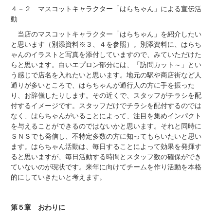
４－２ マスコットキャラクター「はらちゃん」による宣伝活
動
当店のマスコットキャラクター「はらちゃん」を紹介したい
と思います（別添資料※３、４を参照）。別添資料に、はらち
ゃんのイラストと写真を添付していますので、みていただけた
らと思います。白いエプロン部分には、「訪問カット～」とい
う感じで店名を入れたいと思います。地元の駅や商店街など人
通りが多いところで、はらちゃんが通行人の方に手を振った
り、お辞儀したりします。その近くで、スタッフがチラシを配
付するイメージです。スタッフだけでチラシを配付するのでは
なく、はらちゃんがいることによって、注目を集めインパクト
を与えることができるのではないかと思います。それと同時に
ＳＮＳでも発信し、不特定多数の方に知ってもらいたいと思い
ます。はらちゃん活動は、毎日することによって効果を発揮す
ると思いますが、毎日活動する時間とスタッフ数の確保ができ
ていないのが現状です。来年に向けてチームを作り活動を本格
的にしていきたいと考えます。
第５章 おわりに