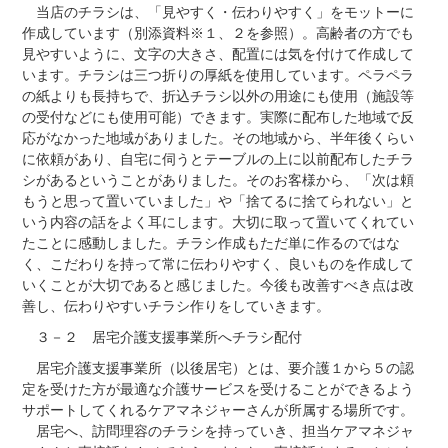
当店のチラシは、「見やすく・伝わりやすく」をモットーに
作成しています（別添資料※１、２を参照）。高齢者の方でも
見やすいように、文字の大きさ、配置には気を付けて作成して
います。チラシは三つ折りの厚紙を使用しています。ペラペラ
の紙よりも長持ちで、折込チラシ以外の用途にも使用（施設等
の受付などにも使用可能）できます。実際に配布した地域で反
応がなかった地域がありました。その地域から、半年後くらい
に依頼があり、自宅に伺うとテーブルの上に以前配布したチラ
シがあるということがありました。そのお客様から、「次は頼
もうと思って置いていました」や「捨てるに捨てられない」と
いう内容の話をよく耳にします。大切に取って置いてくれてい
たことに感動しました。チラシ作成もただ単に作るのではな
く、こだわりを持って常に伝わりやすく、良いものを作成して
いくことが大切であると感じました。今後も改善すべき点は改
善し、伝わりやすいチラシ作りをしていきます。
３－２ 居宅介護支援事業所へチラシ配付
居宅介護支援事業所（以後居宅）とは、要介護１から５の認
定を受けた方が最適な介護サービスを受けることができるよう
サポートしてくれるケアマネジャーさんが所属する場所です。
居宅へ、訪問理容のチラシを持っていき、担当ケアマネジャ