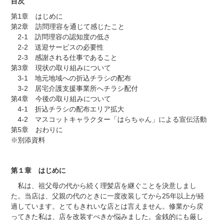
目次
第1章 はじめに
第2章 訪問理容を通じて感じたこと
2-1 訪問理容の認知度の低さ
2-2 送迎サービスの必要性
2-3 感謝される仕事であること
第3章 現状の取り組みについて
3-1 地元地域への折込チラシの配布
3-2 居宅介護支援事業所へチラシ配付
第4章 今後の取り組みについて
4-1 折込チラシの配布エリア拡大
4-2 マスコットキャラクター「はらちゃん」による宣伝活動
第5章 おわりに
※別添資料
第１章 はじめに
私は、祖父母の代から続く理髪店を継ぐことを決意しまし
た。当店は、父親の代のときに一度改装してから25年以上が経
過しています。とてもきれいな店とは言えません。修業から戻
ってきた私は、店を改装すべきか悩みました。金銭的にも厳し