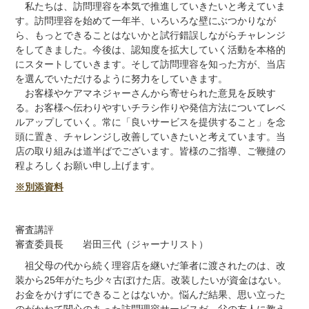
私たちは、訪問理容を本気で推進していきたいと考えていま
す。訪問理容を始めて一年半、いろいろな壁にぶつかりなが
ら、もっとできることはないかと試行錯誤しながらチャレンジ
をしてきました。今後は、認知度を拡大していく活動を本格的
にスタートしていきます。そして訪問理容を知った方が、当店
を選んでいただけるように努力をしていきます。
お客様やケアマネジャーさんから寄せられた意見を反映す
る。お客様へ伝わりやすいチラシ作りや発信方法についてレベ
ルアップしていく。常に「良いサービスを提供すること」を念
頭に置き、チャレンジし改善していきたいと考えています。当
店の取り組みは道半ばでございます。皆様のご指導、ご鞭撻の
程よろしくお願い申し上げます。
※別添資料
審査講評
審査委員長 岩田三代（ジャーナリスト）
祖父母の代から続く理容店を継いだ筆者に渡されたのは、改
装から25年がたち少々古ぼけた店。改装したいが資金はない。
お金をかけずにできることはないか。悩んだ結果、思い立った
のがかねて関心のあった訪問理容サービスだ。父の友人に教え