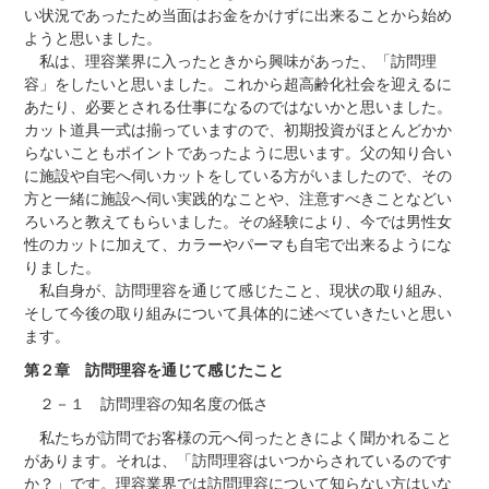
い状況であったため当面はお金をかけずに出来ることから始め
ようと思いました。
私は、理容業界に入ったときから興味があった、「訪問理
容」をしたいと思いました。これから超高齢化社会を迎えるに
あたり、必要とされる仕事になるのではないかと思いました。
カット道具一式は揃っていますので、初期投資がほとんどかか
らないこともポイントであったように思います。父の知り合い
に施設や自宅へ伺いカットをしている方がいましたので、その
方と一緒に施設へ伺い実践的なことや、注意すべきことなどい
ろいろと教えてもらいました。その経験により、今では男性女
性のカットに加えて、カラーやパーマも自宅で出来るようにな
りました。
私自身が、訪問理容を通じて感じたこと、現状の取り組み、
そして今後の取り組みについて具体的に述べていきたいと思い
ます。
第２章 訪問理容を通じて感じたこと
２－１ 訪問理容の知名度の低さ
私たちが訪問でお客様の元へ伺ったときによく聞かれること
があります。それは、「訪問理容はいつからされているのです
か？」です。理容業界では訪問理容について知らない方はいな