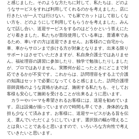
と感じました。そのような方たちに対して、私たちは、どのよ
うなサービスをすれば利用してくれるのかを考えました。店に
行きたいが一人では行けない。でも家でカットはして欲しくな
い方を、どのようにして利用してもらうかを考えました。みん
なで話し合い、送迎サービスをするのはどうかという答えにた
どり着きました。私たちが普段使用している車は、普通車であ
るため、車いすの方は送迎できません。お客様のご自宅から
車、車からサロンまで歩ける方が対象となります。出来る限り
サポートはさせていただきますが、私自身介護士ではありませ
ん。福祉理容の講習に参加したり、独学で勉強したりしました
が、プロではありません。実際何か起こったときにどこまで対
応できるかが不安です。これからは、訪問理容をする上で介護
の知識はセットで必要になってくると感じました。訪問介護理
容師資格のような資格があれば、施術する私たちも、そしてお
客様も安心して施術を受けることが出来るように思います。
カラーやパーマを希望されるお客様には、送迎を勧めていま
す。店は設備が揃っていますので時間も早くでき、身体的な負
担も少なくて済みます。お客様に、送迎サービスがある旨を伝
え、選んでいただくようにしています。選択肢の幅が増えるこ
とは良いことであると思いますので、いろいろな方向性で考え
ていきたいと思います。