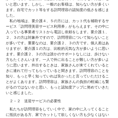
いと思います。しかし、一般のお客様は、知らない方が多くい
ます。自宅でカット等をする訪問理容の認知度の低さを感じま
した。
私の地域は、要介護４、５の方には、カット代を補助するサ
ービス「訪問理美容サービス利用券」がもらえます。その中に
入っている事業者リストから電話し依頼をします。要介護１、
２、３の方は対象外ですので、訪問理容について知らないこと
が多いです。重要なのは、要介護２、３の方です。個人差はあ
りますが、要介護１の方は、比較的元気な方が多いように思い
ます。要介護２、３の方は誰かのサポートなしには、歩けない
方もたくさんいます。一人で外に出ることが難しい方が多いよ
うに思います。外出するときは、家族さんが来てくれていると
きに連れて行ってもらっていると聞きます。訪問理容のことを
知り、もっと早く知っていれば良かったと言っていただけるこ
とがよくあります。訪問理容は、家族さんの負担の軽減にも繋
がるのではないかと思い、もっと認知度アップに努めていきた
いと感じました。
２－２ 送迎サービスの必要性
私たちが訪問理容をしていく中で、家の中に入ってくること
に抵抗がある方、家でカットして欲しくない方も少なくはない