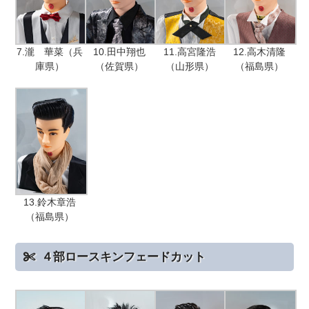
7.瀧 華菜（兵
10.田中翔也
11.高宮隆浩
12.高木清隆
庫県）
（佐賀県）
（山形県）
（福島県）
13.鈴木章浩
（福島県）
４部ロースキンフェードカット