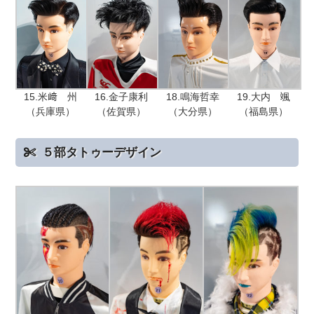
15.米﨑 州
16.金子康利
18.鳴海哲幸
19.大内 颯
（兵庫県）
（佐賀県）
（大分県）
（福島県）
５部タトゥーデザイン