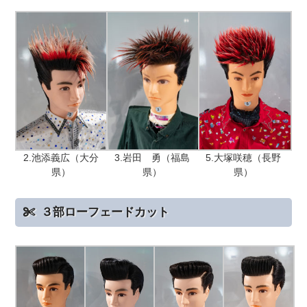
2.池添義広（大分
3.岩田 勇（福島
5.大塚咲穂（長野
県）
県）
県）
３部ローフェードカット