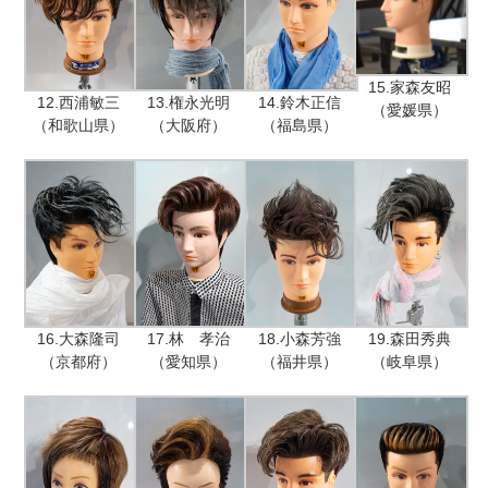
15.家森友昭
12.西浦敏三
13.権永光明
14.鈴木正信
（愛媛県）
（和歌山県）
（大阪府）
（福島県）
16.大森隆司
17.林 孝治
18.小森芳強
19.森田秀典
（京都府）
（愛知県）
（福井県）
（岐阜県）