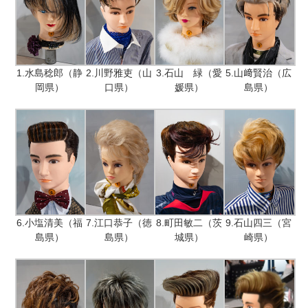
1.水島稔郎（静
2.川野雅吏（山
3.石山 緑（愛
5.山﨑賢治（広
岡県）
口県）
媛県）
島県）
6.小塩清美（福
7.江口恭子（徳
8.町田敏二（茨
9.石山四三（宮
島県）
島県）
城県）
崎県）