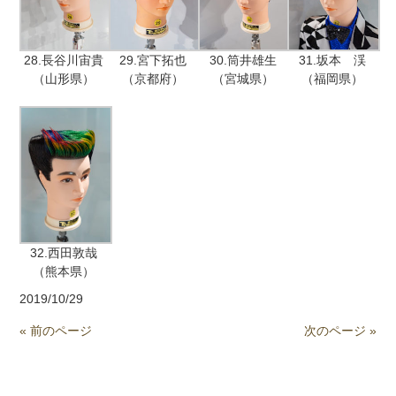
28.長谷川宙貴
29.宮下拓也
30.筒井雄生
31.坂本 渓
（山形県）
（京都府）
（宮城県）
（福岡県）
32.西田敦哉
（熊本県）
2019/10/29
« 前のページ
次のページ »