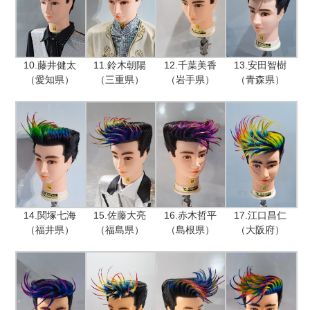
10.藤井健太
11.鈴木朝陽
12.千葉美香
13.安田智樹
（愛知県）
（三重県）
（岩手県）
（青森県）
14.関塚七海
15.佐藤大亮
16.赤木哲平
17.江口昌仁
（福井県）
（福島県）
（島根県）
（大阪府）