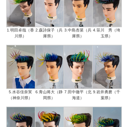
1.明田卓哉（香
2.森詩保子（兵
3.中島杏菜（兵
4.笹川 秀（埼
川県）
庫県）
庫県）
玉県）
5.水谷佳奈実
6.青山将大（静
7.田中徹平（北
9.岩井勇磨（千
（神奈川県）
岡県）
海道）
葉県）