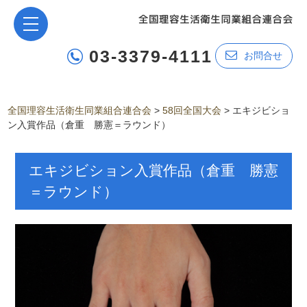
03-3379-4111
お問合せ
全国理容生活衛生同業組合連合会
>
58回全国大会
>
エキジビショ
ン入賞作品（倉重 勝憲＝ラウンド）
エキジビション入賞作品（倉重 勝憲
＝ラウンド）