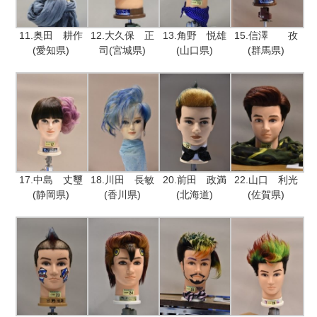
11.奥田 耕作
12.大久保 正
13.角野 悦雄
15.信澤 孜
(愛知県)
司(宮城県)
(山口県)
(群馬県)
17.中島 丈璽
18.川田 長敏
20.前田 政満
22.山口 利光
(静岡県)
(香川県)
(北海道)
(佐賀県)