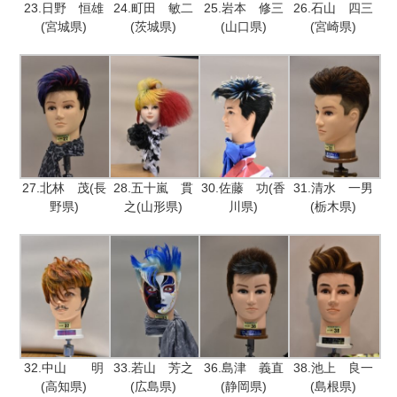
23.日野 恒雄
24.町田 敏二
25.岩本 修三
26.石山 四三
(宮城県)
(茨城県)
(山口県)
(宮崎県)
27.北林 茂(長
28.五十嵐 貫
30.佐藤 功(香
31.清水 一男
野県)
之(山形県)
川県)
(栃木県)
32.中山 明
33.若山 芳之
36.島津 義直
38.池上 良一
(高知県)
(広島県)
(静岡県)
(島根県)