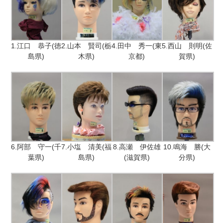
1.江口 恭子(徳
2.山本 賢司(栃
4.田中 秀一(東
5.西山 則明(佐
島県)
木県)
京都)
賀県)
6.阿部 守一(千
7.小塩 清美(福
8.高瀬 伊佐雄
10.鳴海 勝(大
葉県)
島県)
(滋賀県)
分県)